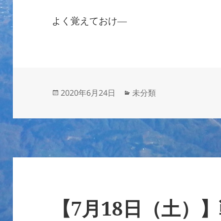
よく覚えておけ―
投
カ
2020年6月24日
未分類
稿
テ
日:
ゴ
リ
ー
【7月18日（土）