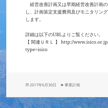
経営改善計画又は早期経営改善計画の
し、計画策定支援費用及びモニタリング費
します。
詳細は以下のURLよりご覧ください。
【 関連ＵＲＬ 】 http://www.isico.or.jp/
type=isico
投
カ
2017年6月30日
事業計画
稿
テ
日:
ゴ
リ
ー