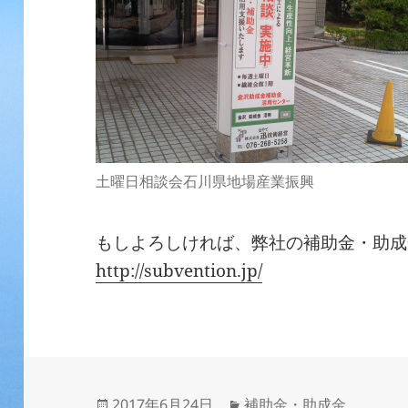
土曜日相談会石川県地場産業振興
もしよろしければ、弊社の補助金・助成
http://subvention.jp/
投
カ
2017年6月24日
補助金・助成金