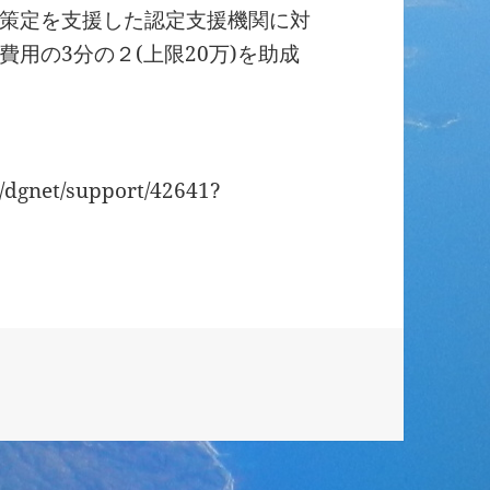
策定を支援した認定支援機関に対
用の3分の２(上限20万)を助成
dgnet/support/42641?