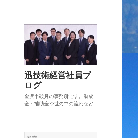
迅技術経営社員ブ
ログ
金沢市鞍月の事務所です。助成
金・補助金や世の中の流れなど
検