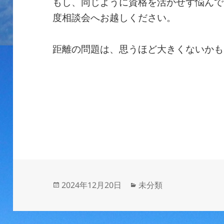
もし、同じように資格を活かせず悩んで
度相談会へお越しください。
距離の問題は、思うほど大きくないかも
投
カ
2024年12月20日
未分類
稿
テ
日:
ゴ
リ