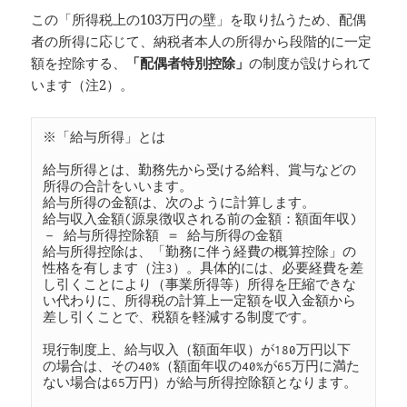
この「所得税上の103万円の壁」を取り払うため、配偶
者の所得に応じて、納税者本人の所得から段階的に一定
額を控除する、
「配偶者特別控除」
の制度が設けられて
います（注2）。
※「給与所得」とは

給与所得とは、勤務先から受ける給料、賞与などの
所得の合計をいいます。

給与所得の金額は、次のように計算します。

給与収入金額(源泉徴収される前の金額：額面年収) 
－ 給与所得控除額 ＝ 給与所得の金額

給与所得控除は、「勤務に伴う経費の概算控除」の
性格を有します（注3）。具体的には、必要経費を差
し引くことにより（事業所得等）所得を圧縮できな
い代わりに、所得税の計算上一定額を収入金額から
差し引くことで、税額を軽減する制度です。

現行制度上、給与収入（額面年収）が180万円以下
の場合は、その40%（額面年収の40%が65万円に満た
ない場合は65万円）が給与所得控除額となります。
