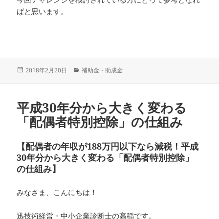
ばと思います。
投
カ
2018年2月20日
補助金・助成金
稿
テ
日:
ゴ
リ
平成30年分から大きく変わる
ー
「配偶者特別控除」の仕組み
【配偶者の年収が188万円以下なら減税！平成
30年分から大きく変わる「配偶者特別控除」
の仕組み】
みなさま、こんにちは！
迅技術経営・中小企業診断士の高稲です。