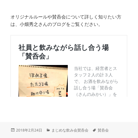
オリジナルルールや賛呑会について詳しく知りたい方
は、小畑秀之さんのブログをご覧ください。
投
カ
タ
2018年2月24日
まじめな飲み会賛呑会
賛呑会
稿
テ
グ