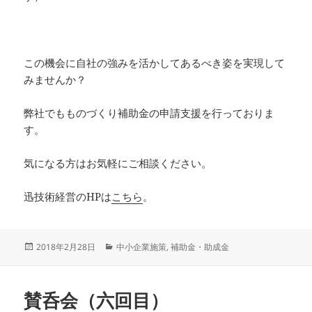
この機会に自社の強みを活かしてあるべき姿を実現して
みませんか？
弊社でもものづくり補助金の申請支援を行っておりま
す。
気になる方はお気軽にご相談ください。
迅技術経営のHPは
こちら
。
投
カ
2018年2月28日
中小企業施策
,
補助金・助成金
稿
テ
日:
ゴ
リ
賛呑会（六回目）
ー