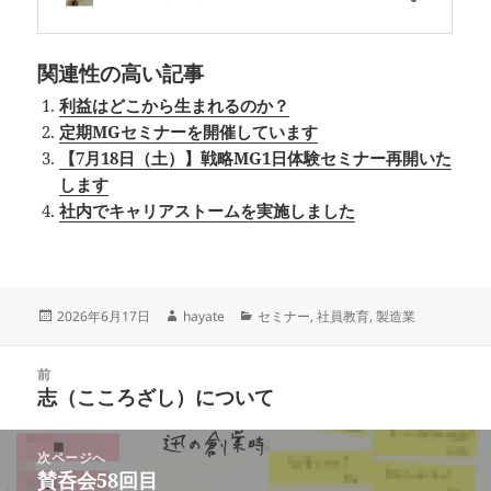
関連性の高い記事
利益はどこから生まれるのか？
定期MGセミナーを開催しています
【7月18日（土）】戦略MG1日体験セミナー再開いた
します
社内でキャリアストームを実施しました
投
作
カ
2026年6月17日
hayate
セミナー
,
社員教育
,
製造業
稿
成
テ
日:
者
ゴ
投
リ
前
稿
志（こころざし）について
ー
前
ナ
の
ビ
投
次ページへ
ゲ
稿:
賛呑会58回目
次
ー