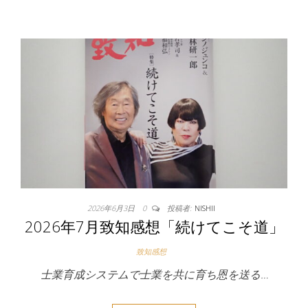
2026年6月3日
0
投稿者:
NISHII
2026年7月致知感想「続けてこそ道」
致知感想
士業育成システムで士業を共に育ち恩を送る…