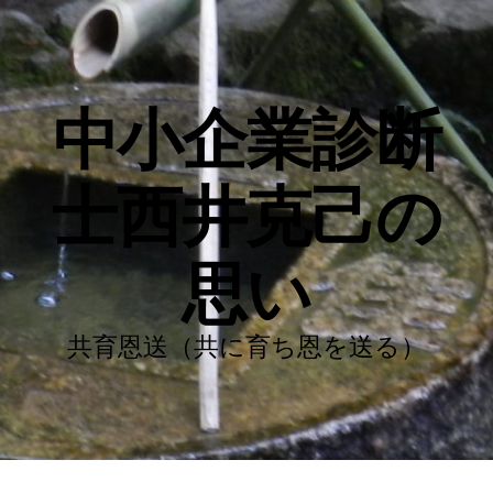
中小企業診断
士西井克己の
思い
共育恩送（共に育ち恩を送る）