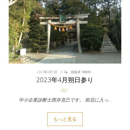
2023年4月1日
0
投稿者:
NISHII
2023年4月朔日参り
日記
中小企業診断士西井克己です。 前厄に入っ…
もっと見る