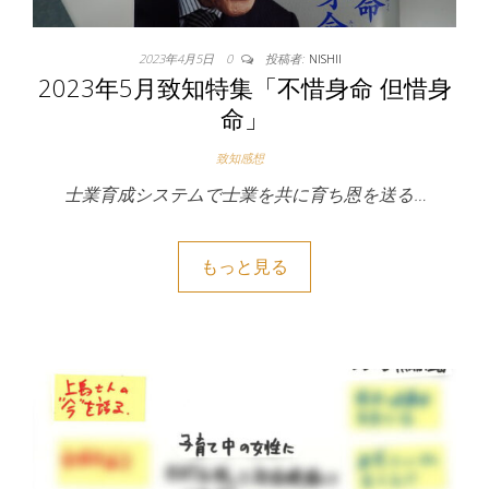
2023年4月5日
0
投稿者:
NISHII
2023年5月致知特集「不惜身命 但惜身
命」
致知感想
士業育成システムで士業を共に育ち恩を送る…
もっと見る