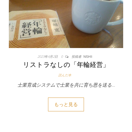
2023年4月2日
0
投稿者:
NISHII
リストラなしの「年輪経営」
読んだ本
士業育成システムで士業を共に育ち恩を送る…
もっと見る