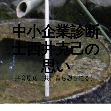
中小企業診断
士西井克己の
思い
共育恩送（共に育ち恩を送る）