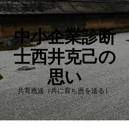
中小企業診断
士西井克己の
思い
共育恩送（共に育ち恩を送る）