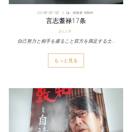
2021年1月17日
0
投稿者:
NISHII
言志耋禄17条
読んだ本
自己努力と相手を慮ること双方を満足する士…
もっと見る