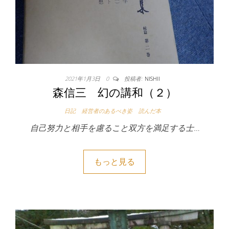
2021年1月3日
0
投稿者:
NISHII
森信三 幻の講和（２）
日記
経営者のあるべき姿
読んだ本
自己努力と相手を慮ること双方を満足する士…
もっと見る