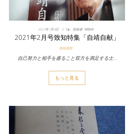
2021年1月4日
0
投稿者:
NISHII
2021年2月号致知特集「自靖自献」
致知感想
自己努力と相手を慮ること双方を満足する士…
もっと見る