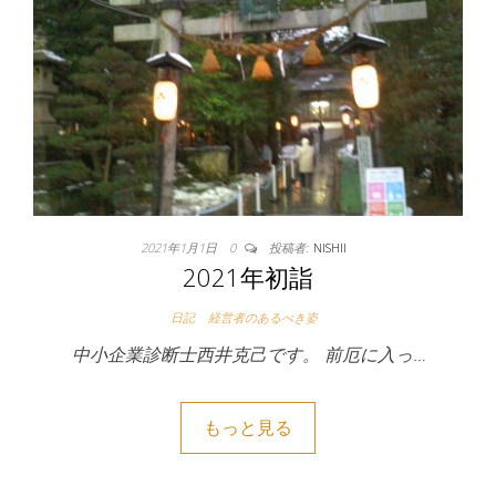
2021年1月1日
0
投稿者:
NISHII
2021年初詣
日記
経営者のあるべき姿
中小企業診断士西井克己です。 前厄に入っ…
もっと見る