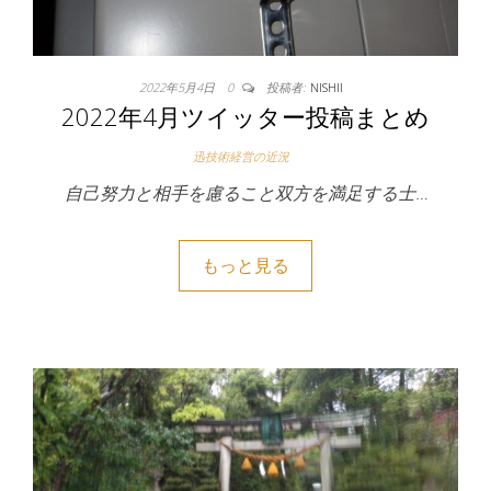
2022年5月4日
0
投稿者:
NISHII
2022年4月ツイッター投稿まとめ
迅技術経営の近況
自己努力と相手を慮ること双方を満足する士…
もっと見る