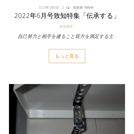
2022年5月6日
0
投稿者:
NISHII
2022年6月号致知特集「伝承する」
致知感想
自己努力と相手を慮ること双方を満足する士…
もっと見る