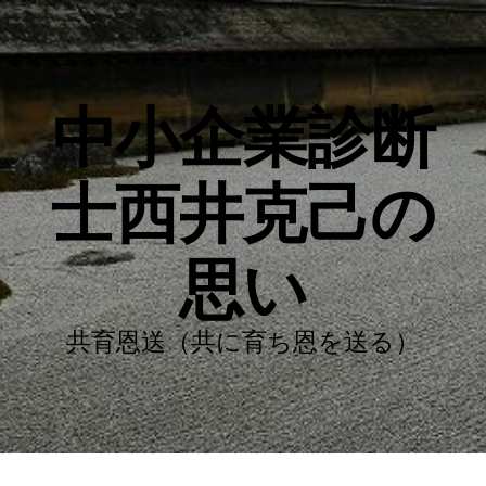
中小企業診断
士西井克己の
思い
共育恩送（共に育ち恩を送る）