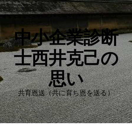
中小企業診断
士西井克己の
思い
共育恩送（共に育ち恩を送る）