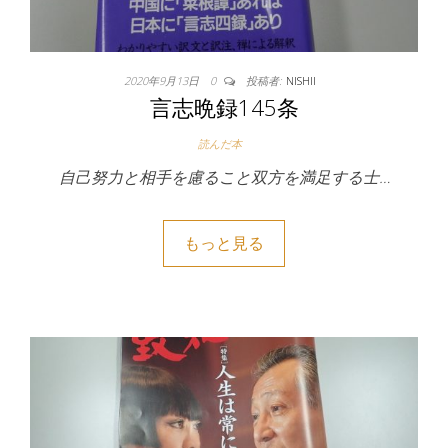
2020年9月13日
0
投稿者:
NISHII
言志晩録145条
読んだ本
自己努力と相手を慮ること双方を満足する士…
もっと見る