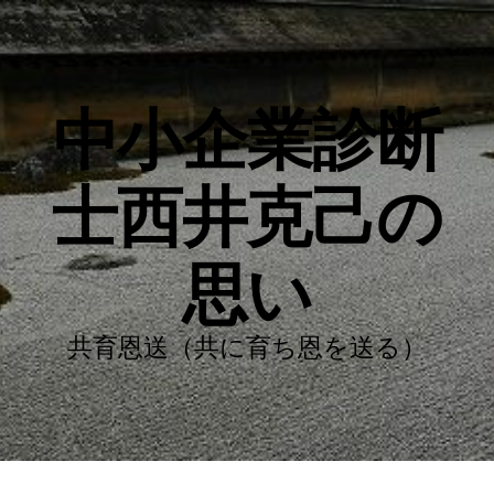
中小企業診断
士西井克己の
思い
共育恩送（共に育ち恩を送る）