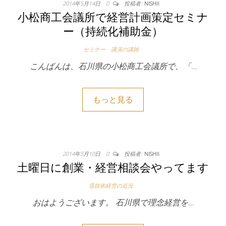
2014年5月14日
0
投稿者:
NISHII
小松商工会議所で経営計画策定セミナ
ー（持続化補助金）
セミナー 講演の講師
こんばんは、石川県の小松商工会議所で、「…
もっと見る
2014年5月10日
0
投稿者:
NISHII
土曜日に創業・経営相談会やってます
迅技術経営の近況
おはようございます。 石川県で理念経営を…