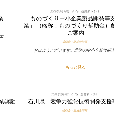
2009年5月16日
0
投稿者:
NISHII
業
「ものづくり中小企業製品開発等
業」 （略称：ものづくり補助金）
ご案内
士…
補助金・助成金情報
おはようございます。北陸の中小企業診断士
もっと見る
2009年5月4日
0
投稿者:
NISHII
業奨励
石川県 競争力強化技術開発支援
補助金・助成金情報