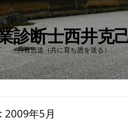
業診断士西井克
共育恩送（共に育ち恩を送る）
:
2009年5月