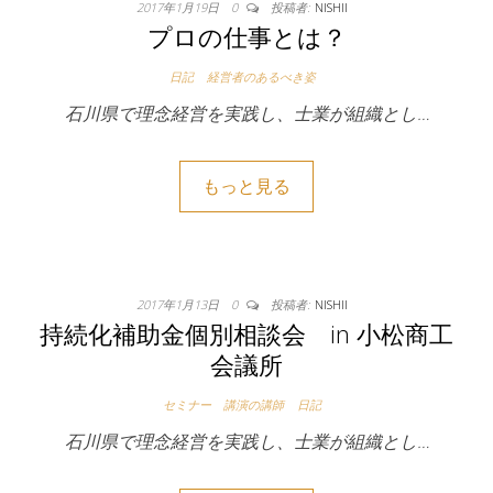
2017年1月19日
0
投稿者:
NISHII
プロの仕事とは？
日記
経営者のあるべき姿
石川県で理念経営を実践し、士業が組織とし…
もっと見る
2017年1月13日
0
投稿者:
NISHII
持続化補助金個別相談会 in 小松商工
会議所
セミナー 講演の講師
日記
石川県で理念経営を実践し、士業が組織とし…