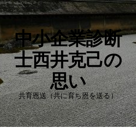
中小企業診断
士西井克己の
思い
共育恩送（共に育ち恩を送る）