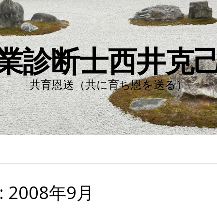
業診断士西井克
共育恩送（共に育ち恩を送る）
:
2008年9月