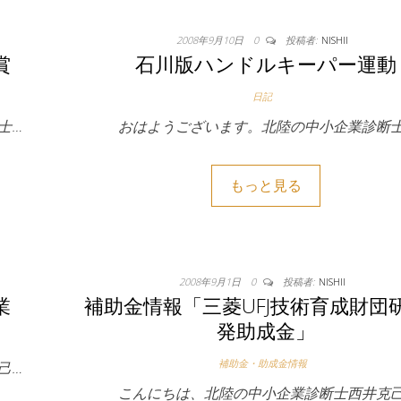
2008年9月10日
0
投稿者:
NISHII
賞
石川版ハンドルキーパー運動
日記
士…
おはようございます。北陸の中小企業診断士
もっと見る
2008年9月1日
0
投稿者:
NISHII
業
補助金情報「三菱UFJ技術育成財団
発助成金」
補助金・助成金情報
己…
こんにちは、北陸の中小企業診断士西井克己