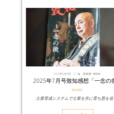
2025年6月8日
0
投稿者:
NISHII
2025年7月号致知感想「一念の
致知感想
士業育成システムで士業を共に育ち恩を送