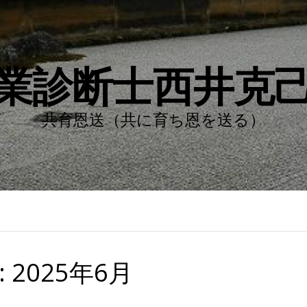
業診断士西井克
共育恩送（共に育ち恩を送る）
:
2025年6月