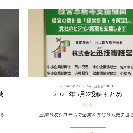
2025年6月1日
0
投稿者:
NISHII
微」
2025年5月X投稿まとめ
未分類
る…
士業育成システムで士業を共に育ち恩を送る