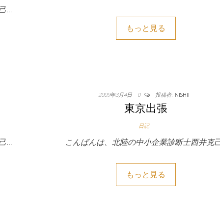
己…
もっと見る
2009年3月4日
0
投稿者:
NISHII
東京出張
日記
己…
こんばんは、北陸の中小企業診断士西井克己
もっと見る