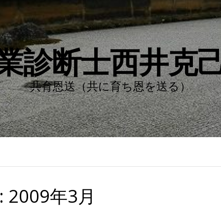
業診断士西井克
共育恩送（共に育ち恩を送る）
:
2009年3月