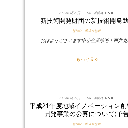
2009年3月22日
0
投稿者:
NISHII
新技術開発財団の新技術開発
補助金・助成金情報
おはようございます中小企業診断士西井克
もっと見る
2009年3月21日
0
投稿者:
NISHII
平成21年度地域イノベーション創
開発事業の公募について(予告
補助金・助成金情報