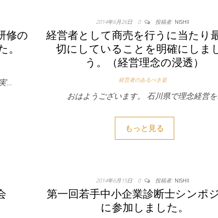
2014年6月26日
0
投稿者:
NISHII
研修の
経営者として商売を行うに当たり
た。
切にしていることを明確にしま
う。（経営理念の浸透）
経営者のあるべき姿
実…
おはようございます。 石川県で理念経営を
もっと見る
2014年6月15日
0
投稿者:
NISHII
会
第一回若手中小企業診断士シンポ
に参加しました。