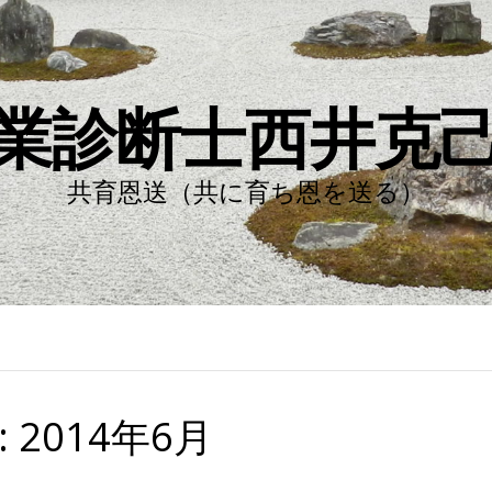
業診断士西井克
共育恩送（共に育ち恩を送る）
:
2014年6月