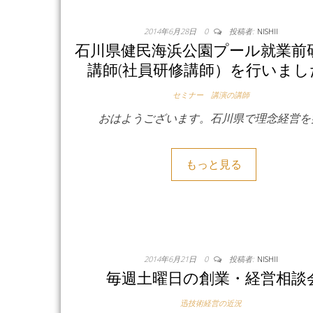
2014年6月28日
0
投稿者:
NISHII
石川県健民海浜公園プール就業前
講師(社員研修講師）を行いまし
セミナー 講演の講師
おはようございます。石川県で理念経営を
もっと見る
2014年6月21日
0
投稿者:
NISHII
毎週土曜日の創業・経営相談
迅技術経営の近況