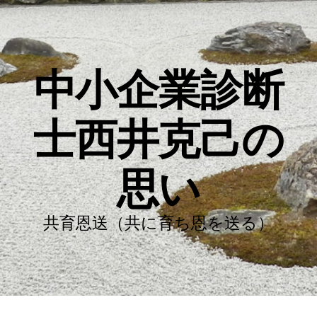
中小企業診断
士西井克己の
思い
共育恩送（共に育ち恩を送る）