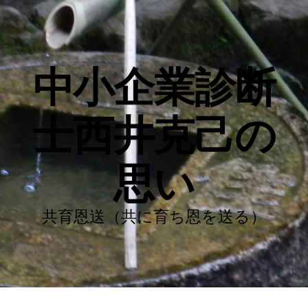
中小企業診断
士西井克己の
思い
共育恩送（共に育ち恩を送る）