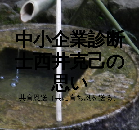
中小企業診断
士西井克己の
思い
共育恩送（共に育ち恩を送る）