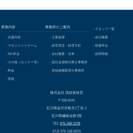
業務内容
事務所のご案内
スタッフ一覧
支援内容
士業挨拶
会社概要
マネジメントゲーム
経営理念・経営方針
研修申込
MG申込
会社概要・沿革
採用情報
その他（セミナー等）
迅社会保険労務士事務所
料金
高稲俊輔税理士事務所
実績
株式会社 迅技術経営
〒920-0341
石川県金沢市鞍月2丁目-2
石川県繊維会館1階
TEL
076-268-5258
FAX 076-268-0659