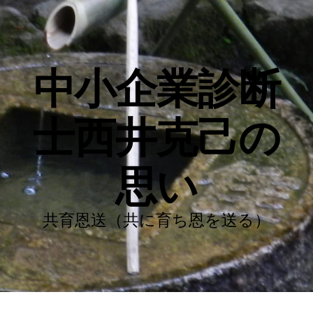
中小企業診断
士西井克己の
思い
共育恩送（共に育ち恩を送る）